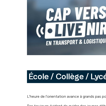
École / Collège / Lyc
L’heure de l’orientation avance à grands pas p
Pas toujours évident de guider des jeunes débo