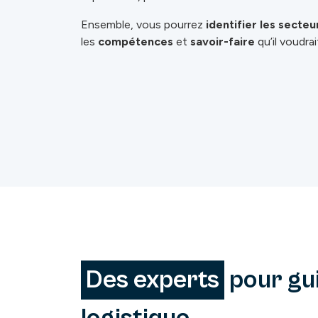
Ensemble, vous pourrez
identifier les secteu
les
compétences
et
savoir-faire
qu’il voudra
Des experts
pour gui