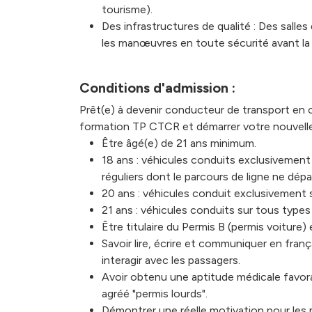
tourisme).
Des infrastructures de qualité : Des salle
les manœuvres en toute sécurité avant la 
Conditions d'admission :
Prêt(e) à devenir conducteur de transport en 
formation TP CTCR et démarrer votre nouvelle 
Être âgé(e) de 21 ans minimum.
18 ans : véhicules conduits exclusivement 
réguliers dont le parcours de ligne ne dép
20 ans : véhicules conduit exclusivement su
21 ans : véhicules conduits sur tous types
Être titulaire du Permis B (permis voiture) 
Savoir lire, écrire et communiquer en fran
interagir avec les passagers.
Avoir obtenu une aptitude médicale favorab
agréé "permis lourds".
Démontrer une réelle motivation pour les 