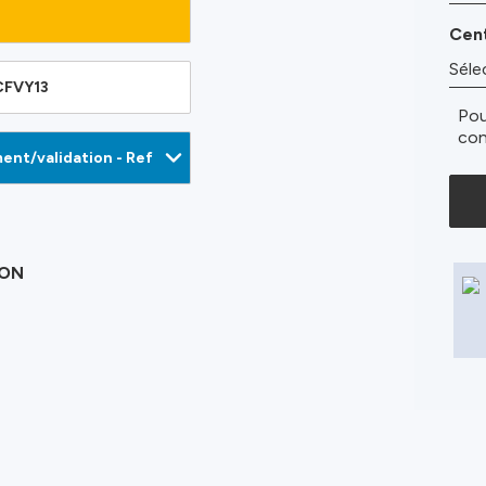
Cent
 CFVY13
Pou
con
ION