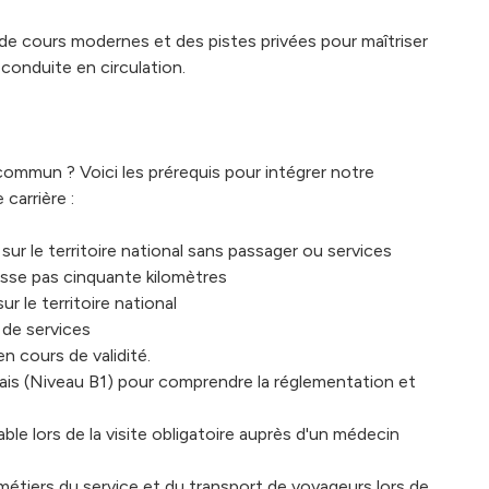
s de cours modernes et des pistes privées pour maîtriser
conduite en circulation.
commun ? Voici les prérequis pour intégrer notre
carrière :
sur le territoire national sans passager ou services
asse pas cinquante kilomètres
r le territoire national
 de services
en cours de validité.
çais (Niveau B1) pour comprendre la réglementation et
le lors de la visite obligatoire auprès d'un médecin
métiers du service et du transport de voyageurs lors de