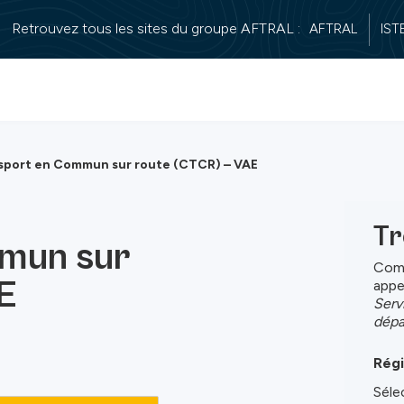
Retrouvez tous les sites du groupe AFTRAL :
AFTRAL
ISTE
sport en Commun sur route (CTCR) – VAE
Tr
mun sur
Comp
E
appe
Serv
dépa
Régi